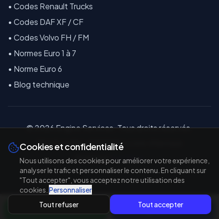
•
Codes Renault Trucks
•
Codes DAF XF / CF
•
Codes Volvo FH / FM
•
Normes Euro 1 à 7
•
Norme Euro 6
•
Blog technique
©
2026
E
ngine Services. Tous droits réservés.
18 La Coindière, 44810 Héric, Loire-Atlantique
Cookies et confidentialité
Réalisé par
TAL'TECH
Nous utilisons des cookies pour améliorer votre expérience,
analyser le trafic et personnaliser le contenu. En cliquant sur
"Tout accepter", vous acceptez notre utilisation des
cookies.
Personnaliser
Tout refuser
Tout accepter
WhatsApp
Appeler