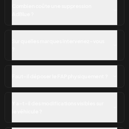
Combien coûte une suppression
AdBlue ?
Sur quelles marques intervenez-vous
?
Faut-il déposer le FAP physiquement ?
Y a-t-il des modifications visibles sur
le véhicule ?