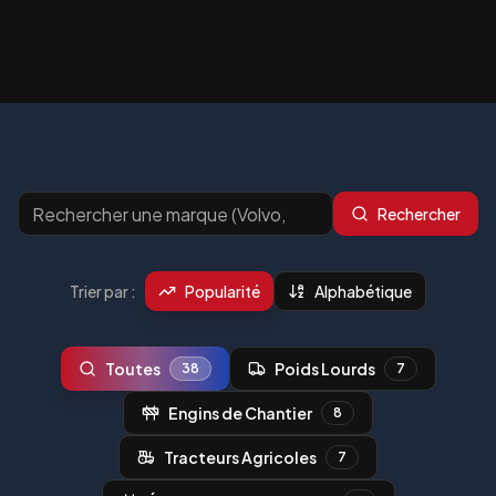
Rechercher
Trier par :
Popularité
Alphabétique
Toutes
Poids Lourds
38
7
Engins de Chantier
8
Tracteurs Agricoles
7