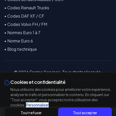
•
Codes Renault Trucks
•
Codes DAF XF / CF
•
Codes Volvo FH / FM
•
Normes Euro 1 à 7
•
Norme Euro 6
•
Blog technique
©
2026
E
ngine Services. Tous droits réservés.
18 La Coindière, 44810 Héric, Loire-Atlantique
Cookies et confidentialité
Réalisé par
TAL'TECH
Nous utilisons des cookies pour améliorer votre expérience,
analyser le trafic et personnaliser le contenu. En cliquant sur
"Tout accepter", vous acceptez notre utilisation des
cookies.
Personnaliser
Tout refuser
Tout accepter
WhatsApp
Appeler