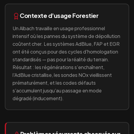
Contexte d'usage
Forestier
Un
Albach
travaille en
usage professionnel
intensif où les pannes du système de dépollution
coûtent cher
. Les systèmes AdBlue, FAP et EGR
ont été conçus pour des cycles d'homologation
standardisés — pas pour la réalité du terrain.
Résultat : les régénérations s'enchaînent,
l'AdBlue cristallise, les sondes NOx vieillissent
prématurément, et les codes défauts
s'accumulent jusqu'au passage en mode
dégradé (inducement).
Problèmes récurrents observés sur