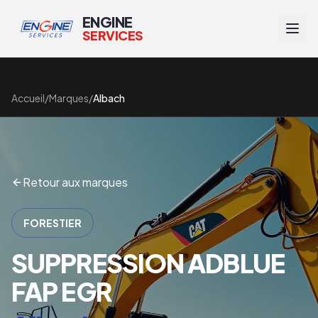
ENGINE
SERVICES
Accueil
/
Marques
/
Albach
Retour aux marques
FORESTIER
SUPPRESSION ADBLUE
FAP EGR