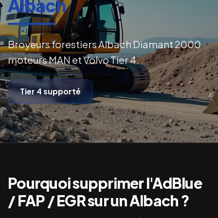
Albach
Broyeurs forestiers Albach Diamant 2000
moteurs MAN et Volvo Tier 4.
Tier 4
supporté
Pourquoi supprimer l'AdBlue
/ FAP / EGR sur un
Albach
?