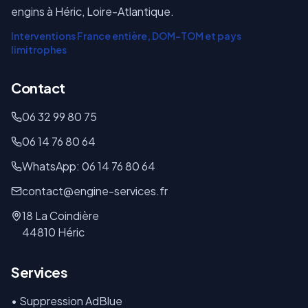
engins à Héric, Loire-Atlantique.
Interventions France entière, DOM-TOM et pays
limitrophes
Contact
06 32 99 80 75
06 14 76 80 64
WhatsApp: 06 14 76 80 64
contact@engine-services.fr
18 La Coindière
44810 Héric
Services
• Suppression AdBlue