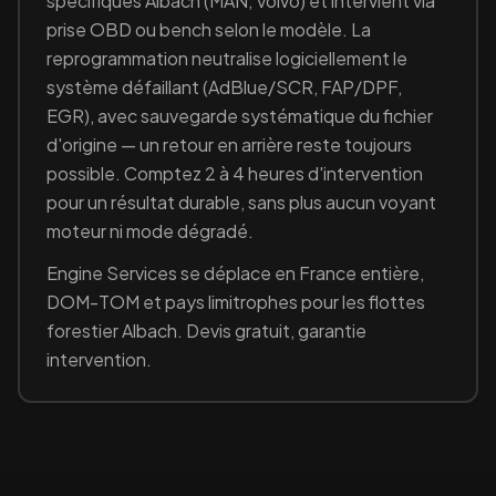
spécifiques
Albach
(MAN, Volvo)
et intervient via
prise OBD ou bench selon le modèle. La
reprogrammation neutralise logiciellement le
système défaillant (
AdBlue/SCR, FAP/DPF,
EGR
), avec sauvegarde systématique du fichier
d'origine — un retour en arrière reste toujours
possible. Comptez 2 à 4 heures d'intervention
pour un résultat durable, sans plus aucun voyant
moteur ni mode dégradé.
Engine Services se déplace en France entière,
DOM-TOM et pays limitrophes pour les flottes
forestier
Albach
. Devis gratuit, garantie
intervention.