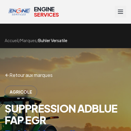
ENGINE
SERVICES
Accueil
/
Marques
/
Buhler Versatile
Retour aux marques
AGRICOLE
SUPPRESSION ADBLUE
FAP EGR