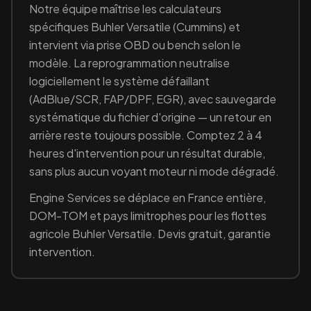
Notre équipe maîtrise les calculateurs
spécifiques
Buhler Versatile
(Cummins)
et
intervient via prise OBD ou bench selon le
modèle. La reprogrammation neutralise
logiciellement le système défaillant
(
AdBlue/SCR, FAP/DPF, EGR
), avec sauvegarde
systématique du fichier d'origine — un retour en
arrière reste toujours possible. Comptez 2 à 4
heures d'intervention pour un résultat durable,
sans plus aucun voyant moteur ni mode dégradé.
Engine Services se déplace en France entière,
DOM-TOM et pays limitrophes pour les flottes
agricole
Buhler Versatile
. Devis gratuit, garantie
intervention.