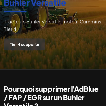
Buhler Versatile
Tracteurs Buhler Versatile moteur Cummins
Tier 4.
Tier 4
supporté
Pourquoi supprimer l'AdBlue
/ FAP / EGR sur un
Buhler