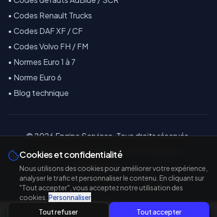
•
Codes Renault Trucks
•
Codes DAF XF / CF
•
Codes Volvo FH / FM
•
Normes Euro 1 à 7
•
Norme Euro 6
•
Blog technique
©
2026
E
ngine Services. Tous droits réservés.
18 La Coindière, 44810 Héric, Loire-Atlantique
Cookies et confidentialité
Réalisé par
TAL'TECH
Nous utilisons des cookies pour améliorer votre expérience,
analyser le trafic et personnaliser le contenu. En cliquant sur
"Tout accepter", vous acceptez notre utilisation des
cookies.
Personnaliser
Tout refuser
Tout accepter