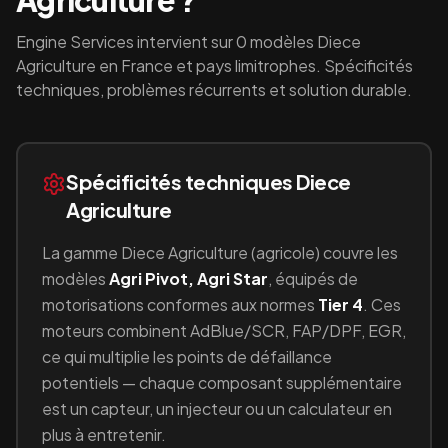
Agriculture
?
Engine Services intervient sur
0
modèles
Diece
Agriculture
en France et pays limitrophes. Spécificités
techniques, problèmes récurrents et solution durable.
Spécificités techniques
Diece
Agriculture
La gamme
Diece Agriculture
(
agricole
) couvre les
modèles
Agri Pivot, Agri Star
, équipés
de
motorisations conformes aux normes
Tier 4
.
Ces
moteurs combinent
AdBlue/SCR, FAP/DPF, EGR
,
ce qui multiplie les points de défaillance
potentiels — chaque composant supplémentaire
est un capteur, un injecteur ou un calculateur en
plus à entretenir.