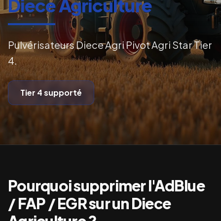
Diece Agriculture
Pulvérisateurs Diece Agri Pivot Agri Star Tier
4.
Tier 4
supporté
Pourquoi supprimer l'AdBlue
/ FAP / EGR sur un
Diece