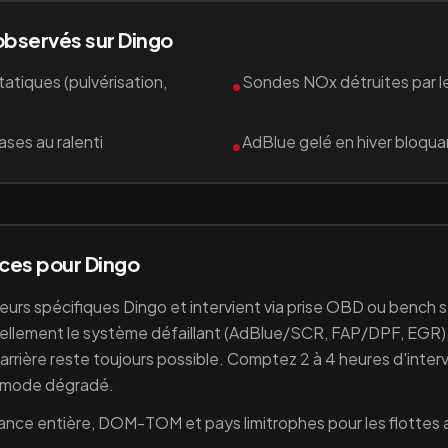
observés sur
Dingo
atiques (pulvérisation,
Sondes NOx détruites par le
•
ses au ralenti
AdBlue gelé en hiver bloqua
•
ices pour
Dingo
teurs spécifiques
Dingo
et intervient via prise OBD ou bench s
ellement le système défaillant (
AdBlue/SCR, FAP/DPF, EGR
n arrière reste toujours possible. Comptez 2 à 4 heures d'inter
i mode dégradé.
ance entière, DOM-TOM et pays limitrophes pour les flottes