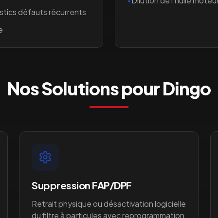
•
Dilution de l'huile moteur
stics défauts récurrents
e
Nos Solutions pour
Dingo
Suppression FAP/DPF
Retrait physique ou désactivation logicielle
du filtre à particules avec reprogrammation