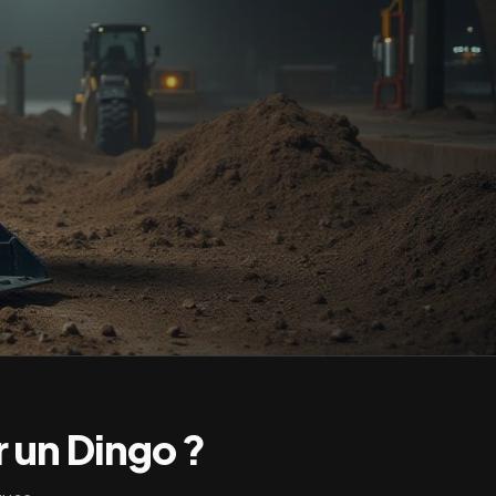
r un
Dingo
?