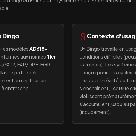
les
Dingo
en France et pays limitrophes. Spécificités techni
able.
s
Dingo
Contexte d'usa
e les modèles
AD618-
Un
Dingo
travaille en
usag
onformes aux normes
Tier
conditions difficiles (pou
e/SCR, FAP/DPF, EGR
,
extrêmes)
. Les systèmes
aillance potentiels —
conçus pour des cycles 
e est un capteur, un
pas pour la réalité du ter
 à entretenir.
s'enchaînent, l'AdBlue cri
vieillissent prématurémen
s'accumulent jusqu'au 
(inducement).