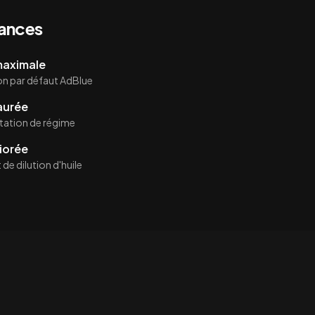
mances
 maximale
on par défaut AdBlue
aurée
itation de régime
iorée
de dilution d'huile