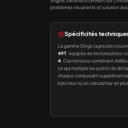
Engine Services intervient sur
0
modè
problèmes récurrents et solution dur
Spécificités technique
La gamme
Dingo
(
agricole
) couvr
49T
, équipés
de motorisations c
4
.
Ces moteurs combinent
AdBlu
ce qui multiplie les points de déf
chaque composant supplémentair
injecteur ou un calculateur en plus