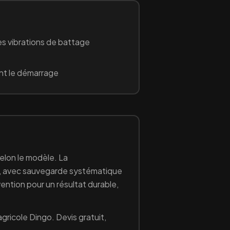
s vibrations de battage
nt le démarrage
elon le modèle. La
), avec sauvegarde systématique
vention pour un résultat durable,
agricole
Dingo
. Devis gratuit,