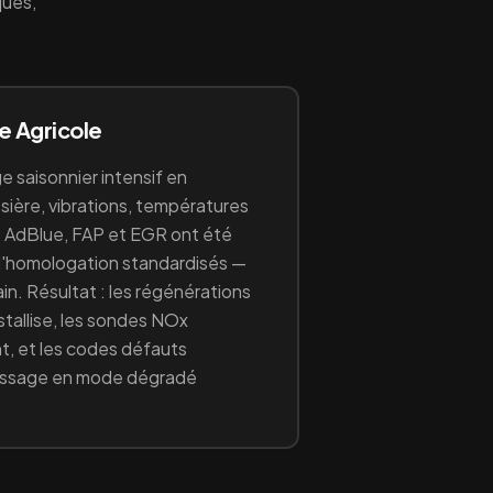
ques,
ge
Agricole
e saisonnier intensif en
ssière, vibrations, températures
 AdBlue, FAP et EGR ont été
d'homologation standardisés —
rain. Résultat : les régénérations
stallise, les sondes NOx
t, et les codes défauts
passage en mode dégradé