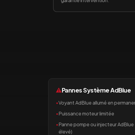
garantie intervention.
⚠️
Pannes Système AdBlue
•
Voyant AdBlue allumé en permane
•
Puissance moteur limitée
•
Panne pompe ou injecteur AdBlue
élevé)