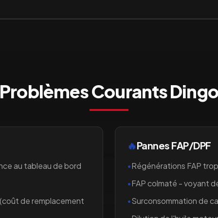
Problèmes Courants
Ding
🔥
Pannes FAP/DPF
nce au tableau de bord
•
Régénérations FAP trop
•
FAP colmaté - voyant 
 (coût de remplacement
•
Surconsommation de car