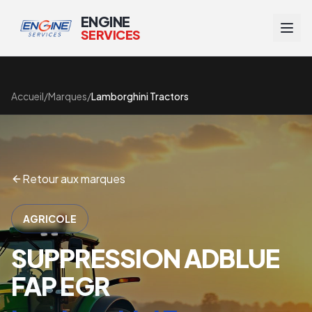
ENGINE
SERVICES
Accueil
/
Marques
/
Lamborghini Tractors
Retour aux marques
AGRICOLE
SUPPRESSION ADBLUE
FAP EGR