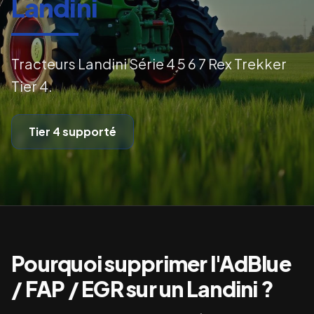
Landini
Tracteurs Landini Série 4 5 6 7 Rex Trekker
Tier 4.
Tier 4
supporté
Pourquoi supprimer l'AdBlue
/ FAP / EGR sur un
Landini
?