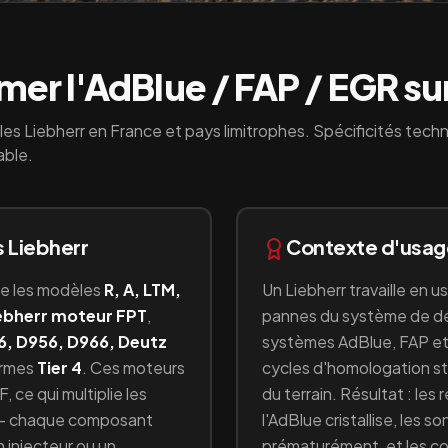
er l'AdBlue / FAP / EGR su
les
Liebherr
en France et pays limitrophes. Spécificités tech
able.
s
Liebherr
Contexte d'usa
re les modèles
R, A, LTM,
Un
Liebherr
travaille en
us
iebherr moteur FPT
,
pannes du système de dé
6, D956, D966, Deutz
systèmes AdBlue, FAP et
ormes
Tier 4
.
Ces moteurs
cycles d'homologation sta
F
, ce qui multiplie les
du terrain. Résultat : les
s — chaque composant
l'AdBlue cristallise, les s
 injecteur ou un
prématurément, et les c