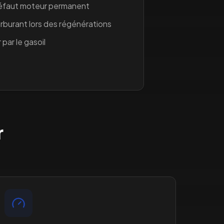
défaut moteur permanent
burant lors des régénérations
 par le gasoil
r