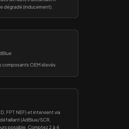
e dégradé (inducement).
AdBlue
s composants OEM élevés
CD, FPT NEF)
et intervient via
éfaillant (
AdBlue/SCR,
jours possible. Comptez 2 à 4