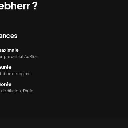
ebherr
?
mances
 maximale
on par défaut AdBlue
aurée
itation de régime
iorée
de dilution d'huile