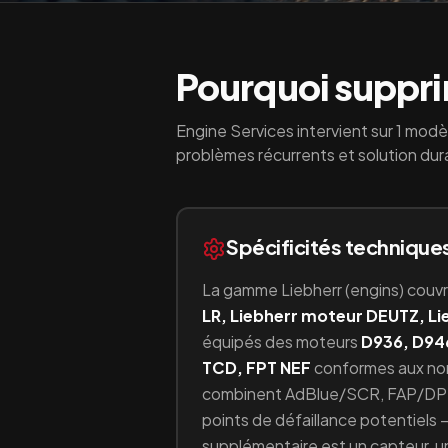
Pourquoi supprim
Engine Services intervient sur
1
modè
problèmes récurrents et solution dur
Spécificités technique
La gamme
Liebherr
(
engins
) couv
LR, Liebherr moteur DEUTZ, L
équipés
des moteurs
D936, D94
TCD, FPT NEF
conformes aux n
combinent
AdBlue/SCR, FAP/DP
points de défaillance potentiel
supplémentaire est un capteur, un