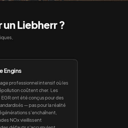
r un
Liebherr
?
niques,
ge
Engins
age professionnel intensif où les
pollution coûtent cher
. Les
 EGR ont été conçus pour des
ndardisés — pas pour la réalité
 régénérations s'enchaînent,
ondes NOx vieillissent
odes défauts s'accumulent