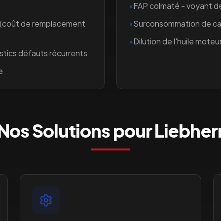
•
FAP colmaté - voyant 
 (coût de remplacement
•
Surconsommation de car
•
Dilution de l'huile moteur
stics défauts récurrents
e
Nos Solutions pour
Liebher