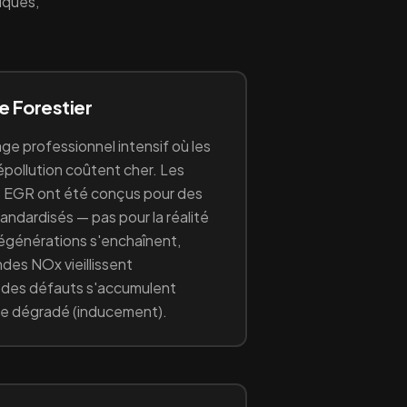
iques,
ge
Forestier
ge professionnel intensif où les
pollution coûtent cher
. Les
 EGR ont été conçus pour des
ndardisés — pas pour la réalité
 régénérations s'enchaînent,
ondes NOx vieillissent
odes défauts s'accumulent
e dégradé (inducement).