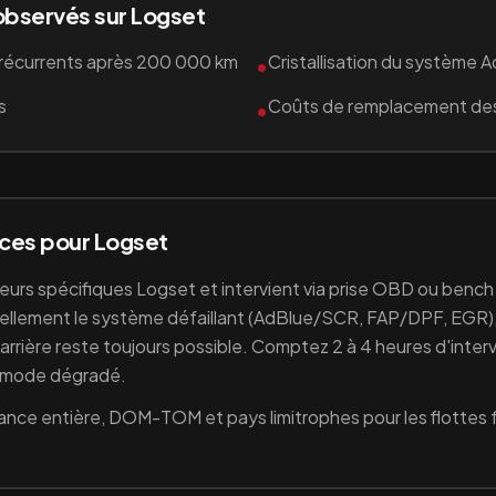
observés sur
Logset
récurrents après 200 000 km
Cristallisation du système 
•
s
Coûts de remplacement de
•
ices pour
Logset
teurs spécifiques
Logset
et intervient via prise OBD ou bench
ellement le système défaillant (
AdBlue/SCR, FAP/DPF, EGR
n arrière reste toujours possible. Comptez 2 à 4 heures d'inter
i mode dégradé.
ance entière, DOM-TOM et pays limitrophes pour les flottes