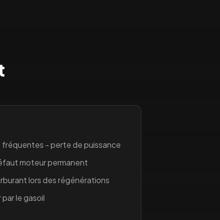
t
 fréquentes - perte de puissance
défaut moteur permanent
burant lors des régénérations
 par le gasoil