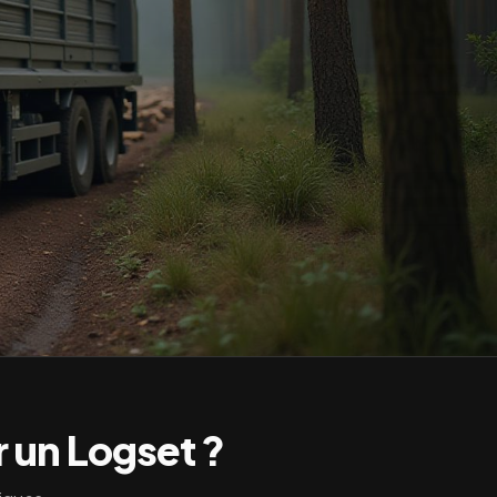
r un
Logset
?