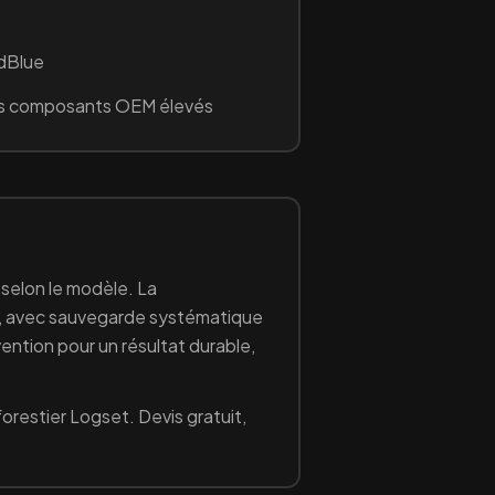
AdBlue
s composants OEM élevés
 selon le modèle. La
), avec sauvegarde systématique
vention pour un résultat durable,
forestier
Logset
. Devis gratuit,