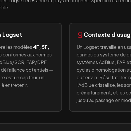
les
Logset
en France et pays limitrophes. Spécificités techn
able.
s
Logset
Contexte d'usa
vre les modèles
4F, 5F,
Un
Logset
travaille en
usa
ns conformes aux normes
pannes du système de dé
dBlue/SCR, FAP/DPF,
systèmes AdBlue, FAP et
de défaillance potentiels —
cycles d'homologation sta
e est un capteur, un
du terrain. Résultat : les
 à entretenir.
l'AdBlue cristallise, les s
prématurément, et les c
jusqu'au passage en mod