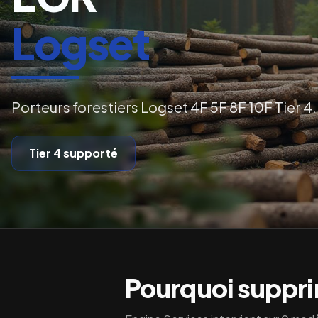
Logset
Porteurs forestiers Logset 4F 5F 8F 10F Tier 4.
Tier 4
supporté
Pourquoi supprim