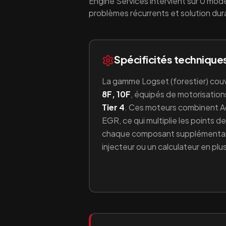
Engine Services intervient sur
0
modè
problèmes récurrents et solution dur
Spécificités technique
La gamme
Logset
(
forestier
) cou
8F, 10F
, équipés
de motorisatio
Tier 4
.
Ces moteurs combinent
A
EGR
, ce qui multiplie les points 
chaque composant supplémentair
injecteur ou un calculateur en plus