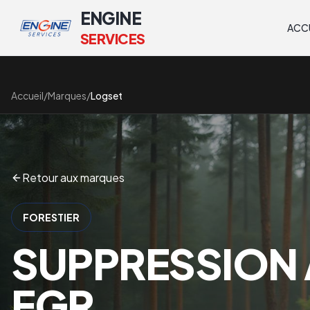
ENGINE
ACC
SERVICES
Accueil
/
Marques
/
Logset
Retour aux marques
FORESTIER
SUPPRESSION 
EGR