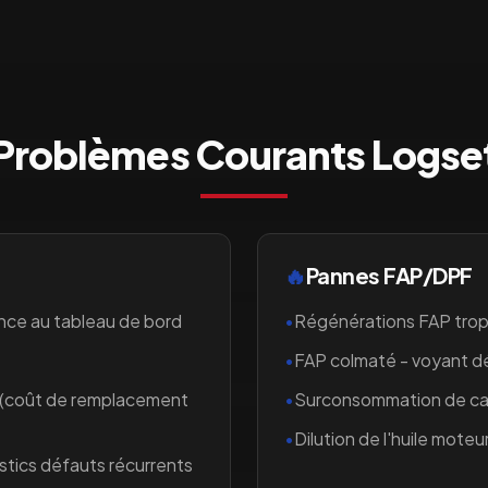
Problèmes Courants
Logse
🔥
Pannes FAP/DPF
nce au tableau de bord
•
Régénérations FAP trop
•
FAP colmaté - voyant 
 (coût de remplacement
•
Surconsommation de car
•
Dilution de l'huile moteur
stics défauts récurrents