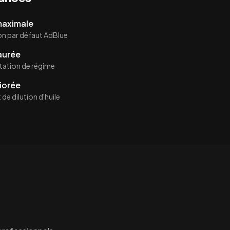
 maximale
on par défaut AdBlue
aurée
itation de régime
iorée
de dilution d'huile