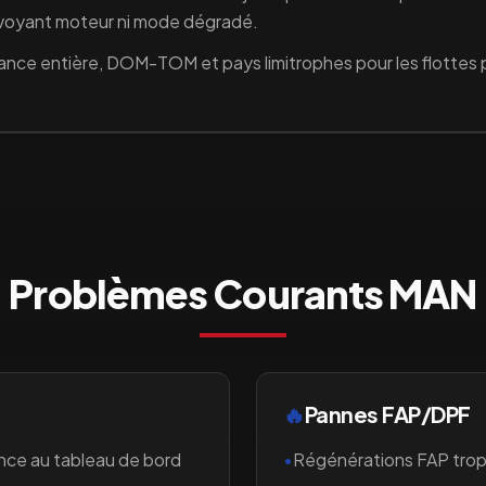
n voyant moteur ni mode dégradé.
ance entière, DOM-TOM et pays limitrophes pour les flottes
Problèmes Courants
MAN
🔥
Pannes FAP/DPF
nce au tableau de bord
•
Régénérations FAP trop