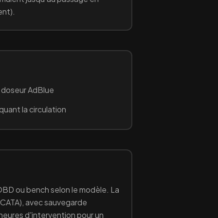
nt).
le doseur AdBlue
uant la circulation
e OBD ou bench selon le modèle. La
 CATA
), avec sauvegarde
 heures d'intervention pour un