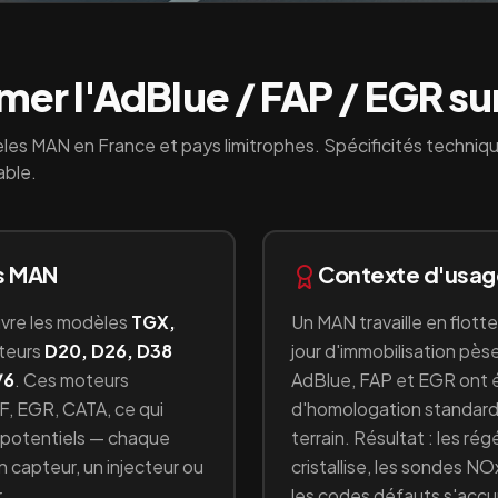
er l'AdBlue / FAP / EGR su
les
MAN
en France et pays limitrophes. Spécificités techniq
able.
s
MAN
Contexte d'usa
uvre les modèles
TGX,
Un
MAN
travaille en
flott
teurs
D20, D26, D38
jour d'immobilisation pèse 
/6
.
Ces moteurs
AdBlue, FAP et EGR ont 
F, EGR, CATA
, ce qui
d'homologation standardi
ce potentiels — chaque
terrain. Résultat : les ré
capteur, un injecteur ou
cristallise, les sondes NO
.
les codes défauts s'acc