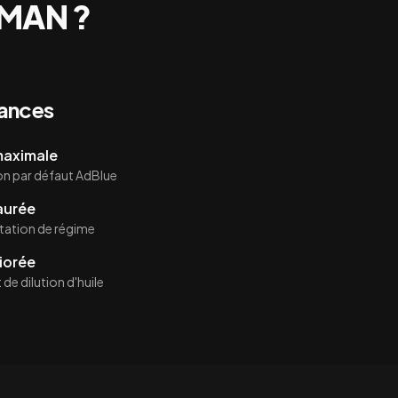
MAN
?
mances
 maximale
on par défaut AdBlue
aurée
itation de régime
iorée
de dilution d'huile