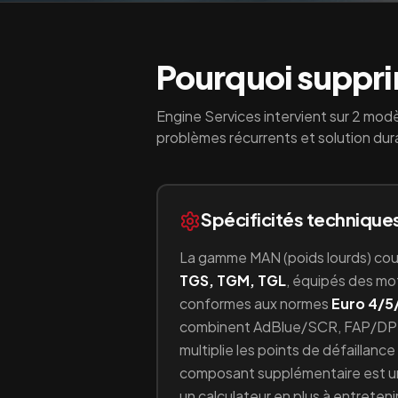
Pourquoi supprim
Engine Services intervient sur
2
modè
problèmes récurrents et solution dur
Spécificités technique
La gamme
MAN
(
poids lourds
) co
TGS, TGM, TGL
, équipés
des mo
conformes aux normes
Euro 4/5
combinent
AdBlue/SCR, FAP/DP
multiplie les points de défaillan
composant supplémentaire est un 
un calculateur en plus à entretenir