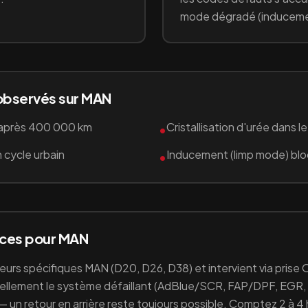
mode dégradé (induceme
observés sur
MAN
après 400 000 km
Cristallisation d'urée dans 
•
 cycle urbain
Inducement (limp mode) bloq
•
ices pour
MAN
teurs spécifiques
MAN
(D20, D26, D38)
et intervient via pris
ellement le système défaillant (
AdBlue/SCR, FAP/DPF, EGR,
 — un retour en arrière reste toujours possible. Comptez 2 à 4