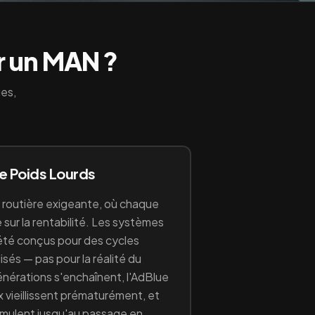
r un
MAN
?
ues,
ge
Poids Lourds
e routière exigeante, où chaque
sur la rentabilité
. Les systèmes
été conçus pour des cycles
sés — pas pour la réalité du
générations s'enchaînent, l'AdBlue
x vieillissent prématurément, et
umulent jusqu'au passage en