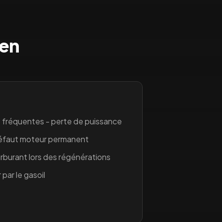
nen
 fréquentes - perte de puissance
défaut moteur permanent
burant lors des régénérations
 par le gasoil