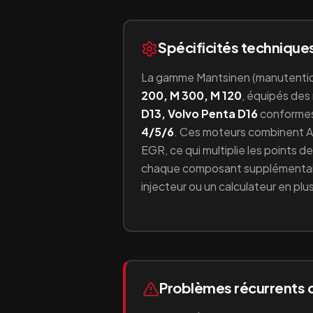
Spécificités technique
La gamme
Mantsinen
(
manutenti
200, M 300, M 120
, équipés
des
D13, Volvo Penta D16
conforme
4/5/6
.
Ces moteurs combinent
A
EGR
, ce qui multiplie les points 
chaque composant supplémentair
injecteur ou un calculateur en plus
Problèmes récurrents 