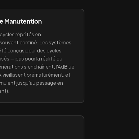
ge
Manutention
cycles répétés en
 souvent confiné
. Les systèmes
été conçus pour des cycles
sés — pas pour la réalité du
générations s'enchaînent, l'AdBlue
x vieillissent prématurément, et
umulent jusqu'au passage en
nt).