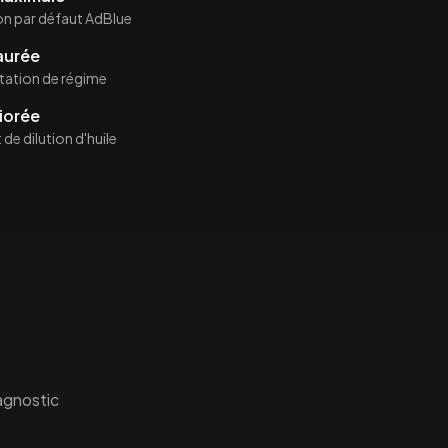
on par défaut AdBlue
aurée
itation de régime
iorée
de dilution d'huile
iagnostic