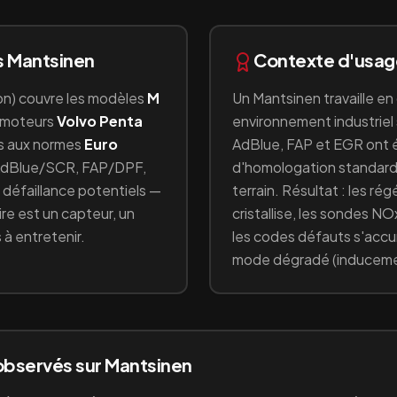
s
Mantsinen
Contexte d'usa
on
) couvre les modèles
M
Un
Mantsinen
travaille en
 moteurs
Volvo Penta
environnement industriel
s aux normes
Euro
AdBlue, FAP et EGR ont 
dBlue/SCR, FAP/DPF,
d'homologation standardi
de défaillance potentiels —
terrain. Résultat : les ré
e est un capteur, un
cristallise, les sondes NO
 à entretenir.
les codes défauts s'acc
mode dégradé (induceme
observés sur
Mantsinen