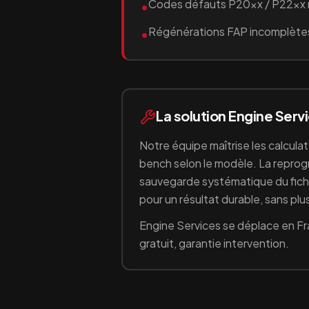
Codes défauts P20xx / P22xx 
•
Régénérations FAP incomplète
•
La solution Engine Serv
Notre équipe maîtrise les calcula
bench selon le modèle. La reprogr
sauvegarde systématique du fichie
pour un résultat durable, sans p
Engine Services se déplace en Fr
gratuit, garantie intervention.