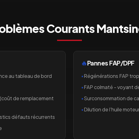
oblèmes Courants
Mantsi
🔥
Pannes FAP/DPF
nce au tableau de bord
•
Régénérations FAP trop
•
FAP colmaté - voyant 
 (coût de remplacement
•
Surconsommation de car
•
Dilution de l'huile moteur
stics défauts récurrents
e