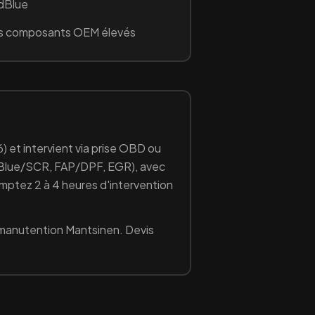
AdBlue
s composants OEM élevés
6)
et intervient via prise OBD ou
Blue/SCR, FAP/DPF, EGR
), avec
omptez 2 à 4 heures d'intervention
manutention
Mantsinen
. Devis