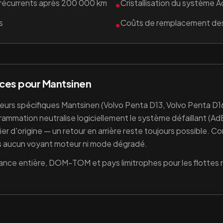
récurrents après 200 000 km
Cristallisation du système 
•
s
Coûts de remplacement de
•
ices pour
Mantsinen
teurs spécifiques
Mantsinen
(Volvo Penta D13, Volvo Penta D1
ammation neutralise logiciellement le système défaillant (
Ad
r d'origine — un retour en arrière reste toujours possible. C
lus aucun voyant moteur ni mode dégradé.
ance entière, DOM-TOM et pays limitrophes pour les flottes