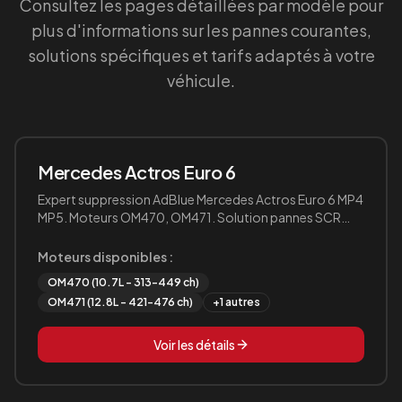
Consultez les pages détaillées par modèle pour
plus d'informations sur les pannes courantes,
solutions spécifiques et tarifs adaptés à votre
véhicule.
Mercedes
Actros Euro 6
Expert suppression AdBlue Mercedes Actros Euro 6 MP4
MP5. Moteurs OM470, OM471. Solution pannes SCR
FAP définitive.
Moteurs disponibles :
OM470 (10.7L - 313-449 ch)
OM471 (12.8L - 421-476 ch)
+
1
autres
Voir les détails