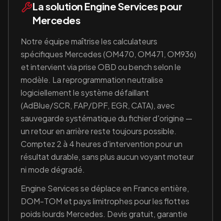
La solution Engine Services pour
Mercedes
Notre équipe maîtrise les calculateurs
spécifiques
Mercedes
(OM470, OM471, OM936)
et intervient via prise OBD ou bench selon le
modèle. La reprogrammation neutralise
logiciellement le système défaillant
(
AdBlue/SCR, FAP/DPF, EGR, CATA
), avec
sauvegarde systématique du fichier d'origine —
un retour en arrière reste toujours possible.
Comptez 2 à 4 heures d'intervention pour un
résultat durable, sans plus aucun voyant moteur
ni mode dégradé.
Engine Services se déplace en France entière,
DOM-TOM et pays limitrophes pour les flottes
poids lourds
Mercedes
. Devis gratuit, garantie