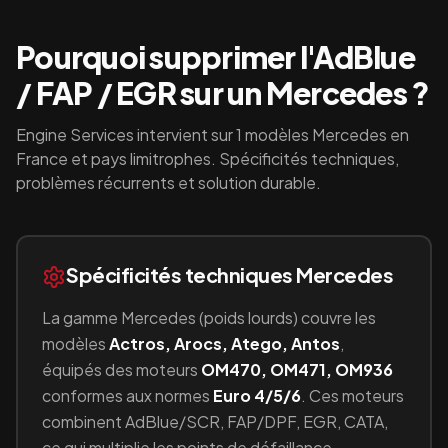
Pourquoi supprimer l'AdBlue
/ FAP / EGR sur un
Mercedes
?
Engine Services intervient sur
1
modèles
Mercedes
en
France et pays limitrophes. Spécificités techniques,
problèmes récurrents et solution durable.
Spécificités techniques
Mercedes
La gamme
Mercedes
(
poids lourds
) couvre les
modèles
Actros, Arocs, Atego, Antos
,
équipés
des moteurs
OM470, OM471, OM936
conformes aux normes
Euro 4/5/6
.
Ces moteurs
combinent
AdBlue/SCR, FAP/DPF, EGR, CATA
,
ce qui multiplie les points de défaillance