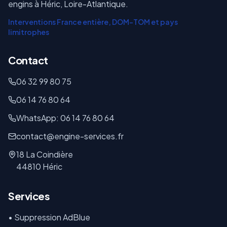
engins à Héric, Loire-Atlantique.
Interventions France entière, DOM-TOM et pays
limitrophes
Contact
06 32 99 80 75
06 14 76 80 64
WhatsApp: 06 14 76 80 64
contact@engine-services.fr
18 La Coindière
44810 Héric
Services
• Suppression AdBlue