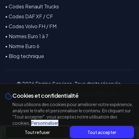
•
Codes Renault Trucks
•
Codes DAF XF / CF
•
Codes Volvo FH / FM
•
Normes Euro 1 à 7
•
Norme Euro 6
•
Blog technique
©
2026
E
ngine Services. Tous droits réservés.
18 La Coindière, 44810 Héric, Loire-Atlantique
Cookies et confidentialité
Réalisé par
TAL'TECH
Nous utilisons des cookies pour améliorer votre expérience,
analyser le trafic et personnaliser le contenu. En cliquant sur
"Tout accepter", vous acceptez notre utilisation des
cookies.
Personnaliser
Tout refuser
Tout accepter
WhatsApp
Appeler