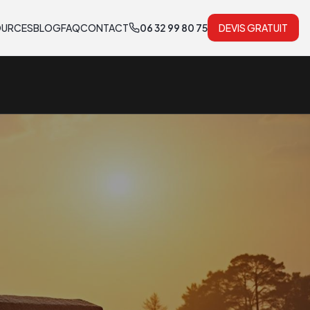
OURCES
BLOG
FAQ
CONTACT
06 32 99 80 75
DEVIS GRATUIT