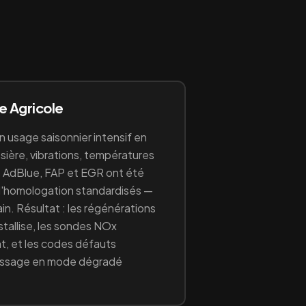
ge
Agricole
en
usage saisonnier intensif en
ssière, vibrations, températures
 AdBlue, FAP et EGR ont été
d'homologation standardisés —
rain. Résultat : les régénérations
stallise, les sondes NOx
t, et les codes défauts
passage en mode dégradé