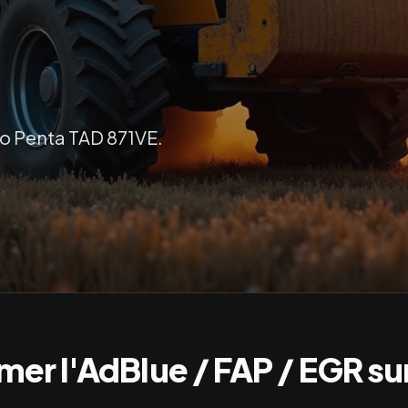
vo Penta TAD 871VE.
er l'AdBlue / FAP / EGR su