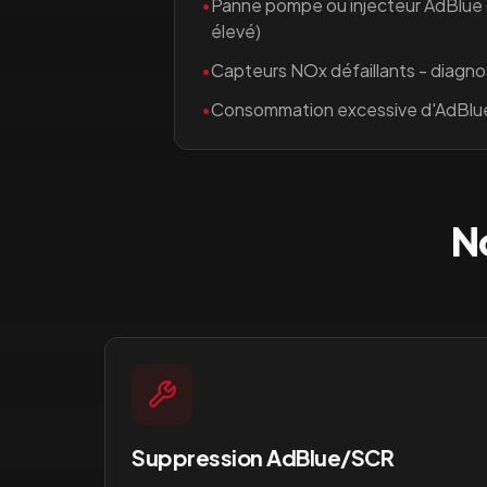
•
Panne pompe ou injecteur AdBlue
élevé)
•
Capteurs NOx défaillants - diagno
•
Consommation excessive d'AdBlu
N
Suppression AdBlue/SCR