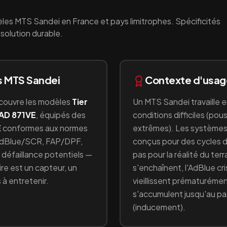
les
MTS Sandei
en France et pays limitrophes. Spécificités
solution durable.
s
MTS Sandei
Contexte d'usa
 couvre les modèles
Tier
Un
MTS Sandei
travaille 
TAD 871VE
, équipés
des
conditions difficiles (pou
E
conformes aux normes
extrêmes)
. Les systèmes
dBlue/SCR, FAP/DPF,
conçus pour des cycles 
de défaillance potentiels —
pas pour la réalité du ter
e est un capteur, un
s'enchaînent, l'AdBlue cri
 à entretenir.
vieillissent prématurémen
s'accumulent jusqu'au 
(inducement).