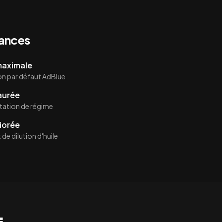
mances
 maximale
on par défaut AdBlue
aurée
itation de régime
iorée
de dilution d'huile