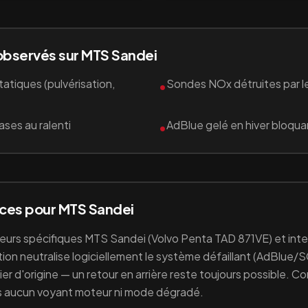
observés sur
MTS Sandei
atiques (pulvérisation,
Sondes NOx détruites par le
•
ses au ralenti
AdBlue gelé en hiver bloqua
•
ices pour
MTS Sandei
teurs spécifiques
MTS Sandei
(Volvo Penta TAD 871VE)
et int
on neutralise logiciellement le système défaillant (
AdBlue/S
r d'origine — un retour en arrière reste toujours possible. C
lus aucun voyant moteur ni mode dégradé.