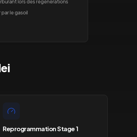
burant lors des régénérations
 par le gasoil
ei
Reprogrammation Stage 1