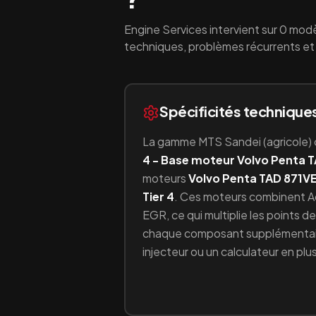
Engine Services intervient sur
0
modè
techniques, problèmes récurrents et 
Spécificités technique
La gamme
MTS Sandei
(
agricole
)
4 - Base moteur Volvo Penta 
moteurs
Volvo Penta TAD 871V
Tier 4
.
Ces moteurs combinent
A
EGR
, ce qui multiplie les points 
chaque composant supplémentair
injecteur ou un calculateur en plus