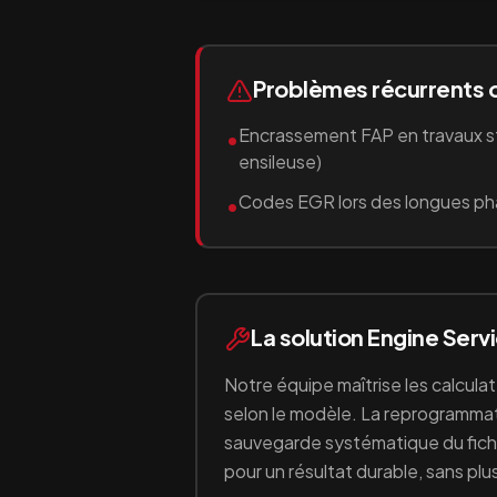
Problèmes récurrents 
Encrassement FAP en travaux st
•
ensileuse)
Codes EGR lors des longues pha
•
La solution Engine Serv
Notre équipe maîtrise les calcula
selon le modèle. La reprogrammati
sauvegarde systématique du fichie
pour un résultat durable, sans p