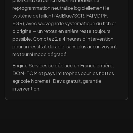
prise OBD ou bench selon le modèle. La
reprogrammation neutralise logiciellement le
système défaillant (
AdBlue/SCR, FAP/DPF,
EGR
), avec sauvegarde systématique du fichier
d'origine — un retour en arrière reste toujours
possible. Comptez 2 à 4 heures d'intervention
pour un résultat durable, sans plus aucun voyant
moteur ni mode dégradé.
Engine Services se déplace en France entière,
DOM-TOM et pays limitrophes pour les flottes
agricole
Noremat
. Devis gratuit, garantie
intervention.