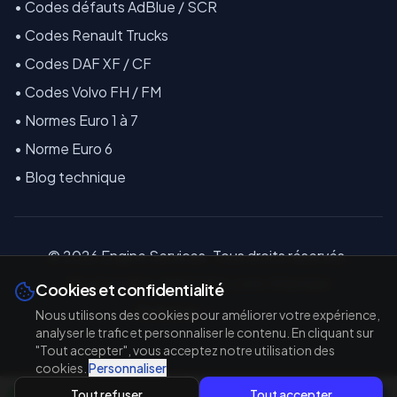
•
Codes défauts AdBlue / SCR
•
Codes Renault Trucks
•
Codes DAF XF / CF
•
Codes Volvo FH / FM
•
Normes Euro 1 à 7
•
Norme Euro 6
•
Blog technique
©
2026
E
ngine Services. Tous droits réservés.
18 La Coindière, 44810 Héric, Loire-Atlantique
Cookies et confidentialité
Réalisé par
TAL'TECH
Nous utilisons des cookies pour améliorer votre expérience,
analyser le trafic et personnaliser le contenu. En cliquant sur
"Tout accepter", vous acceptez notre utilisation des
cookies.
Personnaliser
Tout refuser
Tout accepter