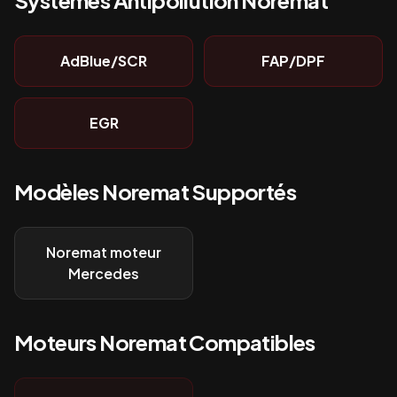
Systèmes Antipollution
Noremat
AdBlue/SCR
FAP/DPF
EGR
Modèles
Noremat
Supportés
Noremat moteur
Mercedes
Moteurs
Noremat
Compatibles