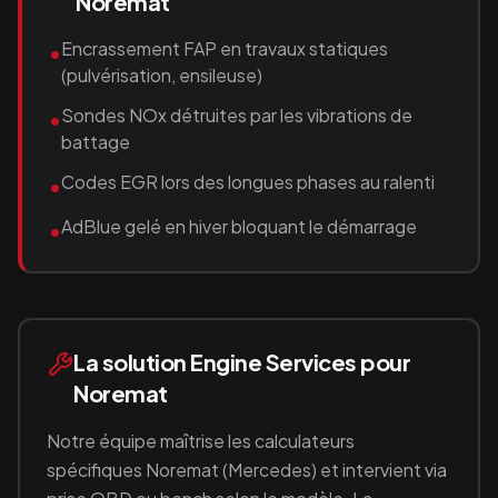
Noremat
Encrassement FAP en travaux statiques
•
(pulvérisation, ensileuse)
Sondes NOx détruites par les vibrations de
•
battage
Codes EGR lors des longues phases au ralenti
•
AdBlue gelé en hiver bloquant le démarrage
•
La solution Engine Services pour
Noremat
Notre équipe maîtrise les calculateurs
spécifiques
Noremat
(Mercedes)
et intervient via