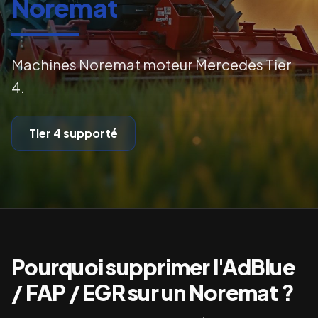
Noremat
Machines Noremat moteur Mercedes Tier
4.
Tier 4
supporté
Pourquoi supprimer l'AdBlue
/ FAP / EGR sur un
Noremat
?