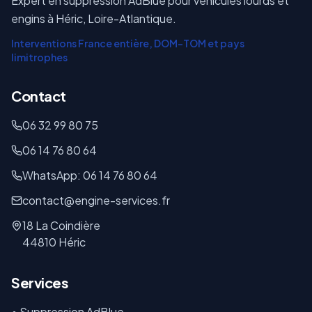
Expert en suppression AdBlue pour véhicules lourds et
engins à Héric, Loire-Atlantique.
Interventions France entière, DOM-TOM et pays
limitrophes
Contact
06 32 99 80 75
06 14 76 80 64
WhatsApp: 06 14 76 80 64
contact@engine-services.fr
18 La Coindière
44810 Héric
Services
• Suppression AdBlue