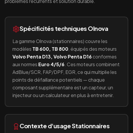
problèmes récurrents et solution durable.
Spécificités techniques
Olnova
La gamme
Olnova
(
stationnaires
) couvre les
modèles
TB 600, TB 800
, équipés
des moteurs
Volvo Penta D13, Volvo Penta D16
conformes
aux normes
Euro 4/5/6
.
Ces moteurs combinent
AdBlue/SCR, FAP/DPF, EGR
, ce qui multiplie les
points de défaillance potentiels — chaque
composant supplémentaire est un capteur, un
injecteur ou un calculateur en plus à entretenir.
Contexte d'usage
Stationnaires