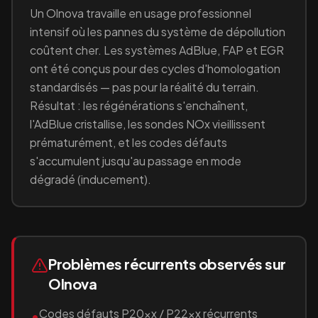
Un
Olnova
travaille en
usage professionnel
intensif où les pannes du système de dépollution
coûtent cher
. Les systèmes AdBlue, FAP et EGR
ont été conçus pour des cycles d'homologation
standardisés — pas pour la réalité du terrain.
Résultat : les régénérations s'enchaînent,
l'AdBlue cristallise, les sondes NOx vieillissent
prématurément, et les codes défauts
s'accumulent jusqu'au passage en mode
dégradé (inducement).
Problèmes récurrents observés sur
Olnova
Codes défauts P20xx / P22xx récurrents
•