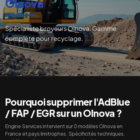
Olnova
Spécialiste broyeurs Olnova. Gamme
complète pour recyclage.
Pourquoi supprimer l'AdBlue
/ FAP / EGR sur un
Olnova
?
Engine Services intervient sur
0
modèles
Olnova
en
France et pays limitrophes. Spécificités techniques,