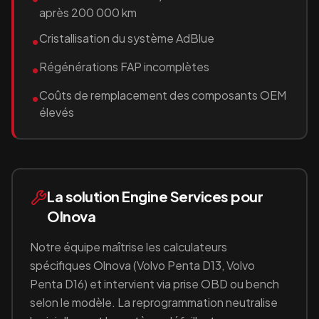
après 200 000 km
Cristallisation du système AdBlue
•
Régénérations FAP incomplètes
•
Coûts de remplacement des composants OEM
•
élevés
La solution Engine Services pour
Olnova
Notre équipe maîtrise les calculateurs
spécifiques
Olnova
(Volvo Penta D13, Volvo
Penta D16)
et intervient via prise OBD ou bench
selon le modèle. La reprogrammation neutralise