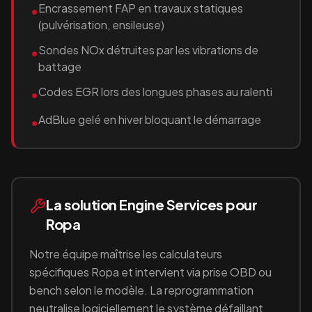
Encrassement FAP en travaux statiques
•
(pulvérisation, ensileuse)
Sondes NOx détruites par les vibrations de
•
battage
Codes EGR lors des longues phases au ralenti
•
AdBlue gelé en hiver bloquant le démarrage
•
La solution Engine Services pour
Ropa
Notre équipe maîtrise les calculateurs
spécifiques
Ropa
et intervient via prise OBD ou
bench selon le modèle. La reprogrammation
neutralise logiciellement le système défaillant