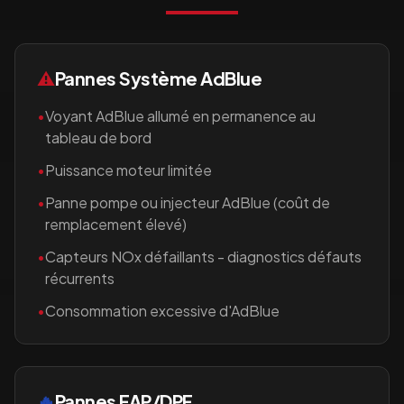
⚠️
Pannes Système AdBlue
•
Voyant AdBlue allumé en permanence au
tableau de bord
•
Puissance moteur limitée
•
Panne pompe ou injecteur AdBlue (coût de
remplacement élevé)
•
Capteurs NOx défaillants - diagnostics défauts
récurrents
•
Consommation excessive d'AdBlue
🔥
Pannes FAP/DPF