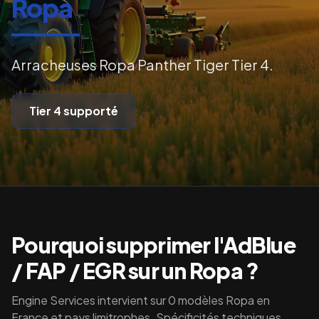
Ropa
Arracheuses Ropa Panther Tiger Tier 4.
Tier 4
supporté
Pourquoi supprimer l'AdBlue
/ FAP / EGR sur un
Ropa
?
Engine Services intervient sur
0
modèles
Ropa
en
France et pays limitrophes. Spécificités techniques,