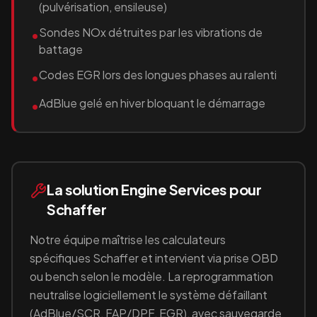
(pulvérisation, ensileuse)
Sondes NOx détruites par les vibrations de
•
battage
Codes EGR lors des longues phases au ralenti
•
AdBlue gelé en hiver bloquant le démarrage
•
La solution Engine Services pour
Schaffer
Notre équipe maîtrise les calculateurs
spécifiques
Schaffer
et intervient via prise OBD
ou bench selon le modèle. La reprogrammation
neutralise logiciellement le système défaillant
(
AdBlue/SCR, FAP/DPF, EGR
), avec sauvegarde