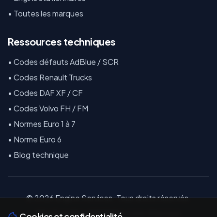
•
Toutes les marques
Ressources techniques
•
Codes défauts AdBlue / SCR
•
Codes Renault Trucks
•
Codes DAF XF / CF
•
Codes Volvo FH / FM
•
Normes Euro 1 à 7
•
Norme Euro 6
•
Blog technique
©
2026
E
ngine Services. Tous droits réservés.
18 La Coindière, 44810 Héric, Loire-Atlantique
Cookies et confidentialité