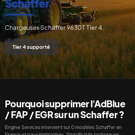
Schaffer
Chargeuses Schaffer 9630T Tier 4.
Tier 4
supporté
Pourquoi supprimer l'AdBlue
/ FAP / EGR sur un
Schaffer
?
Engine Services intervient sur
0
modèles
Schaffer
en
France et pays limitrophes. Spécificités techniques,