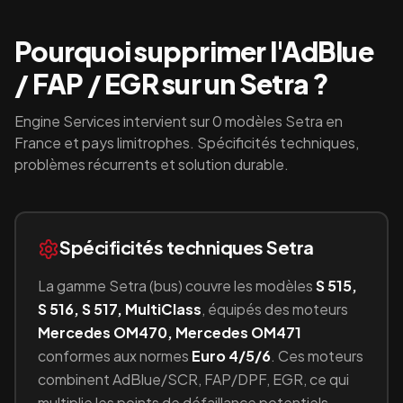
Pourquoi supprimer l'AdBlue
/ FAP / EGR sur un
Setra
?
Engine Services intervient sur
0
modèles
Setra
en
France et pays limitrophes. Spécificités techniques,
problèmes récurrents et solution durable.
Spécificités techniques
Setra
La gamme
Setra
(
bus
) couvre les modèles
S 515,
S 516, S 517, MultiClass
, équipés
des moteurs
Mercedes OM470, Mercedes OM471
conformes aux normes
Euro 4/5/6
.
Ces moteurs
combinent
AdBlue/SCR, FAP/DPF, EGR
, ce qui
multiplie les points de défaillance potentiels —