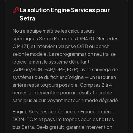
La solution Engine Services pour
Setra
Notre équipe maîtrise les calculateurs
spécifiques
Setra
(Mercedes OM470, Mercedes
OM471)
et intervient via prise OBD ou bench
selon le modèle. La reprogrammation neutralise
logiciellement le système défaillant
(
AdBlue/SCR, FAP/DPF, EGR
), avec sauvegarde
systématique du fichier d'origine — un retour en
arrière reste toujours possible. Comptez 2 à 4
heures d'intervention pour un résultat durable,
sans plus aucun voyant moteur ni mode dégradé.
Engine Services se déplace en France entière,
DOM-TOM et pays limitrophes pour les flottes
bus
Setra
. Devis gratuit, garantie intervention.