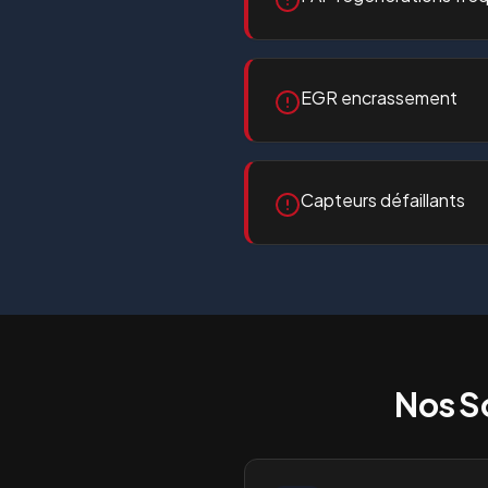
EGR encrassement
Capteurs défaillants
Nos S