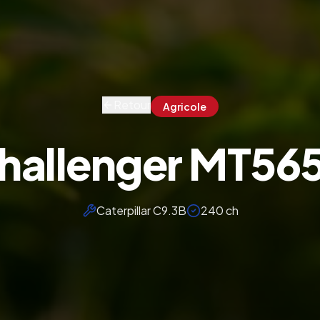
Retour
Agricole
hallenger MT56
Caterpillar C9.3B
240 ch