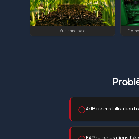
Vue principale
Compa
Probl
AdBlue cristallisation hi
FAP régénérations fré