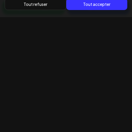
Tout refuser
Tout accepter
WhatsApp
Appeler
Contactez-Nous
Besoin d'une suppression AdBlue ? Nous
sommes à votre écoute
Téléphones
06 32 99 80 75