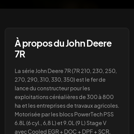
À propos du
John Deere
7R
La série John Deere 7R (7R 210, 230, 250,
270, 290, 310, 330, 350) est le fer de
lance du constructeur pour les
exploitations céréalières de 300 à 800
ha et les entreprises de travaux agricoles.
Motorisée par les blocs PowerTech PSS
6.8L (6 cyl., 6,8 L) et 9.0L (9 L) Stage V
avec Cooled EGR + DOC + DPF + SCR,