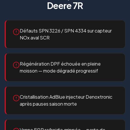
Deere 7R
Défauts SPN 3226 / SPN 4334 sur capteur
NOx aval SCR
Régénération DPF échouée en pleine
moisson — mode dégradé progressif
Cristallisation AdBlue injecteur Denoxtronic
après pauses saison morte
Vanne EGR refroidie grippée — perte de