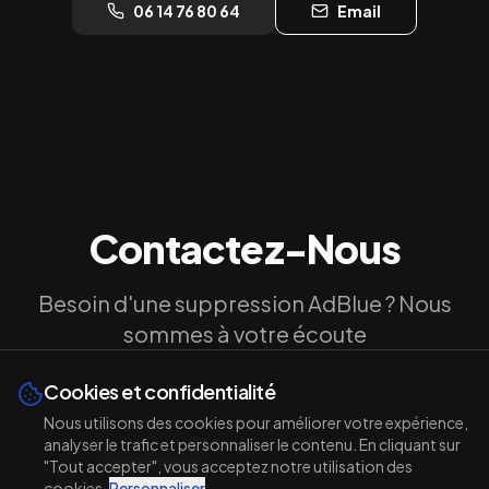
06 14 76 80 64
Email
Contactez-Nous
Besoin d'une suppression AdBlue ? Nous
sommes à votre écoute
Cookies et confidentialité
Nous utilisons des cookies pour améliorer votre expérience,
analyser le trafic et personnaliser le contenu. En cliquant sur
Téléphones
"Tout accepter", vous acceptez notre utilisation des
cookies.
Personnaliser