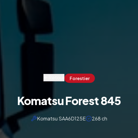
Retour
Forestier
Komatsu Forest 845
Komatsu SAA6D125E
268 ch