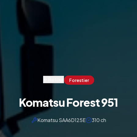
Retour
Forestier
Komatsu Forest 951
Komatsu SAA6D125E
310 ch