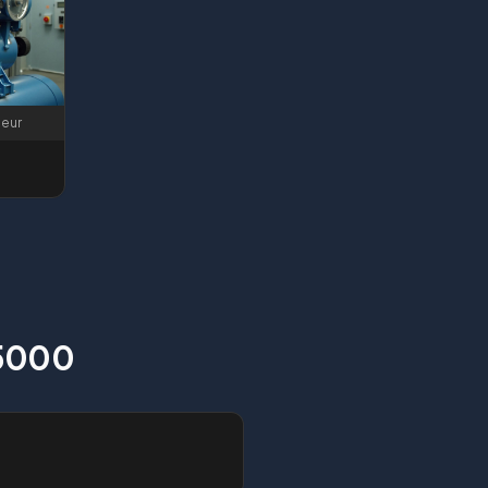
seur
 5000