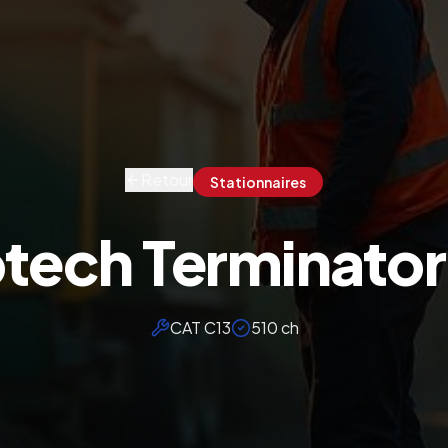
Retour
Stationnaires
ech Terminato
CAT C13
510 ch