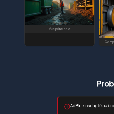
Vue principale
Compa
Prob
AdBlue inadapté au br