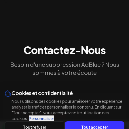
Contactez-Nous
Besoin d'une suppression AdBlue ? Nous
sommes à votre écoute
Cookies et confidentialité
Nous utilisons des cookies pour améliorer votre expérience,
Téléphones
analyser le trafic et personnaliser le contenu. En cliquant sur
"Tout accepter", vous acceptez notre utilisation des
06 32 99 80 75
cookies.
Personnaliser
06 14 76 80 64
Tout refuser
Tout accepter