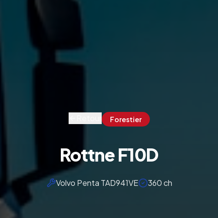
Retour
Forestier
Rottne F10D
Volvo Penta TAD941VE
360 ch