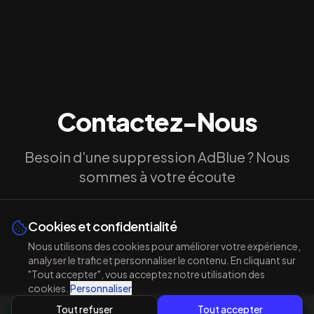
Contactez-Nous
Besoin d'une suppression AdBlue ? Nous
sommes à votre écoute
Cookies et confidentialité
Nous utilisons des cookies pour améliorer votre expérience,
Téléphones
analyser le trafic et personnaliser le contenu. En cliquant sur
"Tout accepter", vous acceptez notre utilisation des
06 32 99 80 75
cookies.
Personnaliser
06 14 76 80 64
Tout refuser
Tout accepter