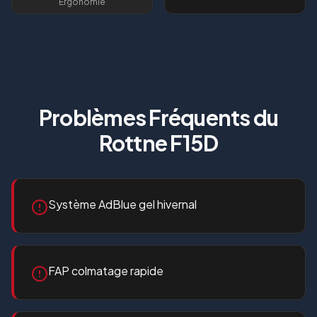
Ergonomie
Problèmes Fréquents du
Rottne F15D
Système AdBlue gel hivernal
FAP colmatage rapide