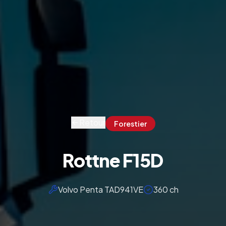
Retour
Forestier
Rottne F15D
Volvo Penta TAD941VE
360 ch