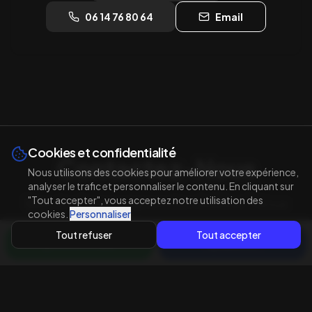
06 14 76 80 64
Email
Cookies et confidentialité
Contactez-Nous
Nous utilisons des cookies pour améliorer votre expérience,
analyser le trafic et personnaliser le contenu. En cliquant sur
"Tout accepter", vous acceptez notre utilisation des
Besoin d'une suppression AdBlue ? Nous
cookies.
Personnaliser
sommes à votre écoute
Tout refuser
Tout accepter
WhatsApp
Appeler
Téléphones