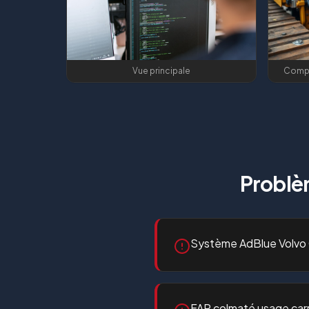
Vue principale
Compa
Problè
Système AdBlue Volvo
FAP colmaté usage carr