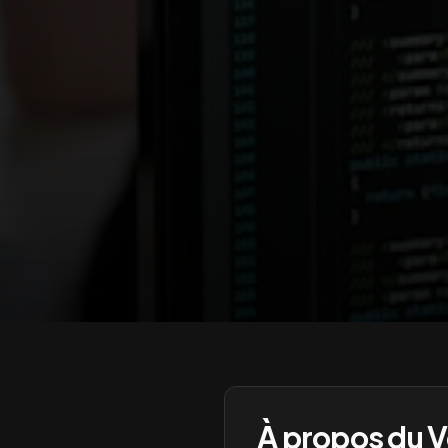
À propos du
V