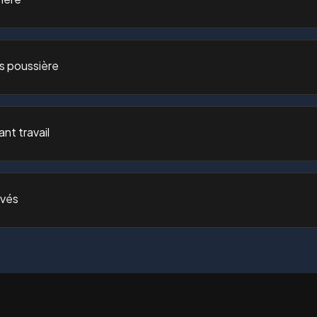
s poussière
nt travail
evés