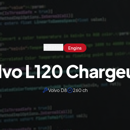
Retour
Engins
lvo L120 Charge
Volvo D8
260 ch