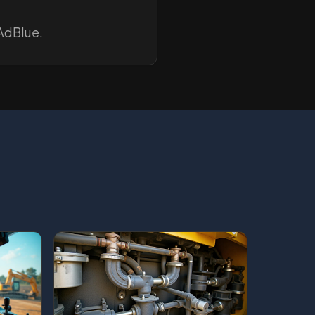
 AdBlue.