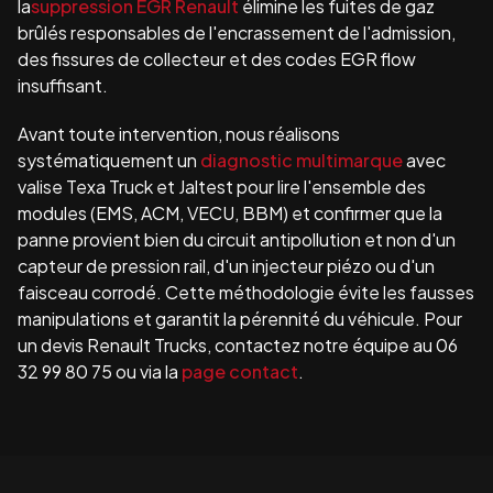
la
suppression EGR Renault
élimine les fuites de gaz
brûlés responsables de l'encrassement de l'admission,
des fissures de collecteur et des codes EGR flow
insuffisant.
Avant toute intervention, nous réalisons
systématiquement un
diagnostic multimarque
avec
valise Texa Truck et Jaltest pour lire l'ensemble des
modules (EMS, ACM, VECU, BBM) et confirmer que la
panne provient bien du circuit antipollution et non d'un
capteur de pression rail, d'un injecteur piézo ou d'un
faisceau corrodé. Cette méthodologie évite les fausses
manipulations et garantit la pérennité du véhicule. Pour
un devis Renault Trucks, contactez notre équipe au 06
32 99 80 75 ou via la
page contact
.