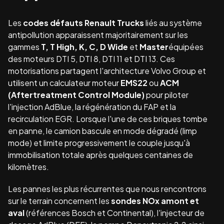
Les
codes défauts Renault Trucks
liés au système
antipollution apparaissent majoritairement sur les
gammes
T, T High, K, C, D Wide
et
Master
équipées
des moteurs DTI 5, DTI 8, DTI 11 et DTI 13. Ces
motorisations partagent l'architecture Volvo Group et
utilisent un calculateur moteur
EMS22
ou
ACM
(Aftertreatment Control Module)
pour piloter
l'injection AdBlue, la régénération du FAP et la
recirculation EGR. Lorsque l'une de ces briques tombe
en panne, le camion bascule en mode dégradé (limp
mode) et limite progressivement le couple jusqu'à
immobilisation totale après quelques centaines de
kilomètres.
Les pannes les plus récurrentes que nous rencontrons
sur le terrain concernent les
sondes NOx amont et
aval
(références Bosch et Continental), l'injecteur de