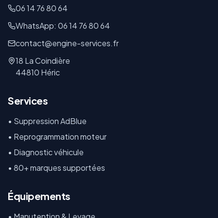
06 14 76 80 64
WhatsApp: 06 14 76 80 64
contact@engine-services.fr
18 La Coindière
44810 Héric
Services
• Suppression AdBlue
• Reprogrammation moteur
• Diagnostic véhicule
• 80+ marques supportées
Équipements
•
Manutention & Levage