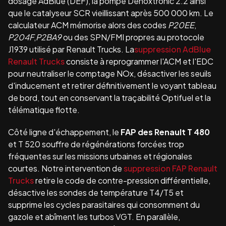
dosage AdBlue (DEF), la pompe Denoxtronic 2.2 ainsi
que le catalyseur SCR vieillissant après 500 000 km. Le
calculateur ACM mémorise alors des codes
P20EE
,
P204F
,
P2BA9
ou des SPN/FMI propres au protocole
J1939 utilisé par Renault Trucks. La
suppression AdBlue
Renault Trucks
consiste à reprogrammer l'ACM et l'EDC
pour neutraliser le comptage NOx, désactiver les seuils
d'inducement et retirer définitivement le voyant tableau
de bord, tout en conservant la traçabilité Optifuel et la
télématique flotte.
Côté ligne d'échappement, le
FAP des Renault T 480
et T 520 souffre de régénérations forcées trop
fréquentes sur les missions urbaines et régionales
courtes. Notre intervention de
suppression FAP Renault
Trucks
retire le code de contre-pression différentielle,
désactive les sondes de température T4/T5 et
supprime les cycles parasitaires qui consomment du
gazole et abîment les turbos VGT. En parallèle,