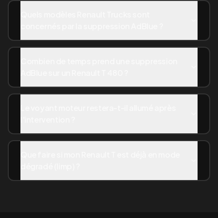
Quels modèles Renault Trucks sont
concernés par la suppression AdBlue ?
Combien de temps prend une suppression
AdBlue sur un Renault T 480 ?
Le voyant moteur restera-t-il allumé après
l'intervention ?
Que faire si mon Renault T est déjà en mode
dégradé (limp) ?