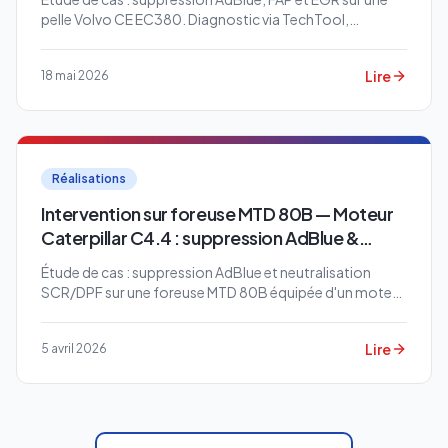
pelle Volvo CE EC380. Diagnostic via TechTool,
reprogrammation des calculateurs EMS & ACM, fin des
modes dégradés et régénérations forcées.
Lire
18 mai 2026
Réalisations
Intervention sur foreuse MTD 80B — Moteur
Caterpillar C4.4 : suppression AdBlue &
neutralisation SCR/DPF
Étude de cas : suppression AdBlue et neutralisation
SCR/DPF sur une foreuse MTD 80B équipée d'un moteur
Caterpillar C4.4. Diagnostic via Cat ET, code défaut
3361-5 résolu, machine pleinement opérationnelle.
Lire
5 avril 2026