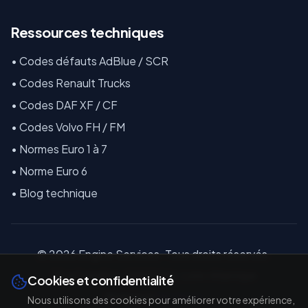
Ressources techniques
•
Codes défauts AdBlue / SCR
•
Codes Renault Trucks
•
Codes DAF XF / CF
•
Codes Volvo FH / FM
•
Normes Euro 1 à 7
•
Norme Euro 6
•
Blog technique
©
2026
E
ngine Services. Tous droits réservés.
18 La Coindière, 44810 Héric, Loire-Atlantique
Cookies et confidentialité
Réalisé par
TAL'TECH
Nous utilisons des cookies pour améliorer votre expérience,