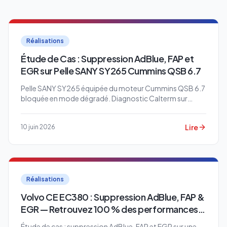
Réalisations
Étude de Cas : Suppression AdBlue, FAP et
EGR sur Pelle SANY SY265 Cummins QSB 6.7
Pelle SANY SY265 équipée du moteur Cummins QSB 6.7
bloquée en mode dégradé. Diagnostic Calterm sur
calculateur CM2250, codes SPN 3668, 4677, 4572,
3712 et 3714. Suppression définitive SCR, FAP et EGR.
Lire
10 juin 2026
Réalisations
Volvo CE EC380 : Suppression AdBlue, FAP &
EGR — Retrouvez 100 % des performances
de votre engin
Étude de cas : suppression AdBlue, FAP et EGR sur une