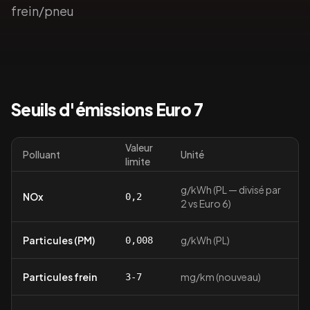
frein/pneu
Seuils d'émissions
Euro 7
Valeur
Polluant
Unité
limite
g/kWh (PL — divisé par
NOx
0,2
2 vs Euro 6)
Particules (PM)
g/kWh (PL)
0,008
Particules frein
mg/km (nouveau)
3-7