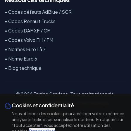
•
Codes défauts AdBlue / SCR
•
Codes Renault Trucks
•
Codes DAF XF / CF
•
Codes Volvo FH / FM
•
Normes Euro 1 à 7
•
Norme Euro 6
•
Blog technique
©
2026
E
ngine Services. Tous droits réservés.
18 La Coindière, 44810 Héric, Loire-Atlantique
Cookies et confidentialité
Réalisé par
TAL'TECH
Nous utilisons des cookies pour améliorer votre expérience,
analyser le trafic et personnaliser le contenu. En cliquant sur
"Tout accepter", vous acceptez notre utilisation des